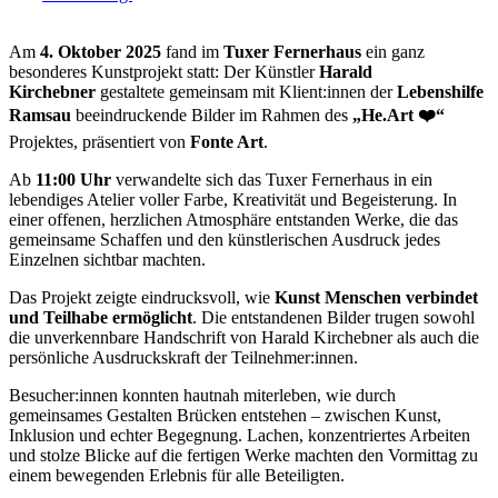
Am
4. Oktober 2025
fand im
Tuxer Fernerhaus
ein ganz
besonderes Kunstprojekt statt: Der Künstler
Harald
Kirchebner
gestaltete gemeinsam mit Klient:innen der
Lebenshilfe
Ramsau
beeindruckende Bilder im Rahmen des
„He.Art ❤️“
Projektes, präsentiert von
Fonte Art
.
Ab
11:00 Uhr
verwandelte sich das Tuxer Fernerhaus in ein
lebendiges Atelier voller Farbe, Kreativität und Begeisterung. In
einer offenen, herzlichen Atmosphäre entstanden Werke, die das
gemeinsame Schaffen und den künstlerischen Ausdruck jedes
Einzelnen sichtbar machten.
Das Projekt zeigte eindrucksvoll, wie
Kunst Menschen verbindet
und Teilhabe ermöglicht
. Die entstandenen Bilder trugen sowohl
die unverkennbare Handschrift von Harald Kirchebner als auch die
persönliche Ausdruckskraft der Teilnehmer:innen.
Besucher:innen konnten hautnah miterleben, wie durch
gemeinsames Gestalten Brücken entstehen – zwischen Kunst,
Inklusion und echter Begegnung. Lachen, konzentriertes Arbeiten
und stolze Blicke auf die fertigen Werke machten den Vormittag zu
einem bewegenden Erlebnis für alle Beteiligten.