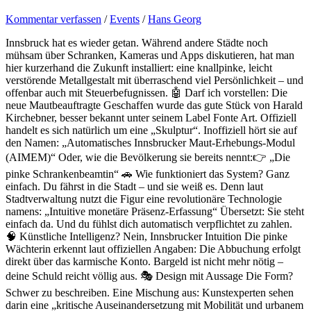
Kommentar verfassen
/
Events
/
Hans Georg
Innsbruck hat es wieder getan. Während andere Städte noch
mühsam über Schranken, Kameras und Apps diskutieren, hat man
hier kurzerhand die Zukunft installiert: eine knallpinke, leicht
verstörende Metallgestalt mit überraschend viel Persönlichkeit – und
offenbar auch mit Steuerbefugnissen. 🤖 Darf ich vorstellen: Die
neue Mautbeauftragte Geschaffen wurde das gute Stück von Harald
Kirchebner, besser bekannt unter seinem Label Fonte Art. Offiziell
handelt es sich natürlich um eine „Skulptur“. Inoffiziell hört sie auf
den Namen: „Automatisches Innsbrucker Maut-Erhebungs-Modul
(AIMEM)“ Oder, wie die Bevölkerung sie bereits nennt:👉 „Die
pinke Schrankenbeamtin“ 🚗 Wie funktioniert das System? Ganz
einfach. Du fährst in die Stadt – und sie weiß es. Denn laut
Stadtverwaltung nutzt die Figur eine revolutionäre Technologie
namens: „Intuitive monetäre Präsenz-Erfassung“ Übersetzt: Sie steht
einfach da. Und du fühlst dich automatisch verpflichtet zu zahlen.
🧠 Künstliche Intelligenz? Nein, Innsbrucker Intuition Die pinke
Wächterin erkennt laut offiziellen Angaben: Die Abbuchung erfolgt
direkt über das karmische Konto. Bargeld ist nicht mehr nötig –
deine Schuld reicht völlig aus. 🎭 Design mit Aussage Die Form?
Schwer zu beschreiben. Eine Mischung aus: Kunstexperten sehen
darin eine „kritische Auseinandersetzung mit Mobilität und urbanem