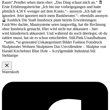
Raum“.Pendler sehen darin eher: „Das Ding schaut mich an.“ 🧾
Erste Erfahrungsberichte „Ich bin nur vorbeigegangen und hatte
plötzlich 4,50 € weniger auf dem Konto.“– anonym „Ich hab sie
ignoriert. Jetzt ignoriert mich mein Bankberater.“– ebenfalls anonym
🔮 Ausblick Die Stadt Innsbruck plant bereits Erweiterungen:
Fazit:Wer dachte, Mautsysteme seien langweilig, hat die Rechnung
ohne Innsbruck gemacht. Hier wird nicht nur abkassiert – hier
wird künstlerisch abkassiert. Und während du noch überlegst, ob du
zahlen musst, hat sie es schon entschieden. Still.Pink.Unaufhaltsam.
*satire, *ai generated Unkategorisiert Bilder Fashion Fotodruck
Skulpturales Wohnen Skulpturen Das Unvollendete – Skulptur von
Harald Kirchebner Blue Hole – Acrylgemälde Industrial-Stil
Stehlampe
Warenkorb