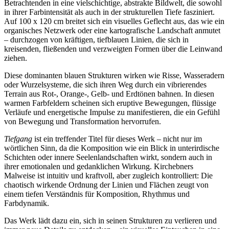
Betrachtenden in eine vielschichtige, abstrakte Bildwelt, die sowohl
in ihrer Farbintensität als auch in der strukturellen Tiefe fasziniert.
Auf 100 x 120 cm breitet sich ein visuelles Geflecht aus, das wie ein
organisches Netzwerk oder eine kartografische Landschaft anmutet
– durchzogen von kräftigen, tiefblauen Linien, die sich in
kreisenden, fließenden und verzweigten Formen über die Leinwand
ziehen.
Diese dominanten blauen Strukturen wirken wie Risse, Wasseradern
oder Wurzelsysteme, die sich ihren Weg durch ein vibrierendes
Terrain aus Rot-, Orange-, Gelb- und Erdtönen bahnen. In diesen
warmen Farbfeldern scheinen sich eruptive Bewegungen, flüssige
Verläufe und energetische Impulse zu manifestieren, die ein Gefühl
von Bewegung und Transformation hervorrufen.
Tiefgang
ist ein treffender Titel für dieses Werk – nicht nur im
wörtlichen Sinn, da die Komposition wie ein Blick in unterirdische
Schichten oder innere Seelenlandschaften wirkt, sondern auch in
ihrer emotionalen und gedanklichen Wirkung. Kirchebners
Malweise ist intuitiv und kraftvoll, aber zugleich kontrolliert: Die
chaotisch wirkende Ordnung der Linien und Flächen zeugt von
einem tiefen Verständnis für Komposition, Rhythmus und
Farbdynamik.
Das Werk lädt dazu ein, sich in seinen Strukturen zu verlieren und