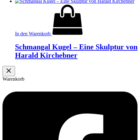
In den Warenkorb
Schmangal Kugel – Eine Skulptur von
Harald Kirchebner
Warenkorb